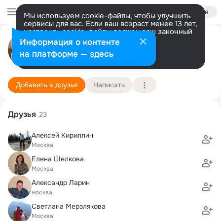
Войти
Мы используем cookie-файлы, чтобы улучшить
сервисы для вас. Если ваш возраст менее 13 лет,
настроить cookie-файлы должен ваш законный
Александр Карпушкин
представитель.
Больше информации
Информация о контенте
Разрешить все
Настроить
на платформе — здесь
Москва
30 апреля (48 лет)
848 школа (школа-лаборатория)
Подробнее
Добавить в друзья
Написать
Друзья
23
Алексей Кириллин
Москва
Елена Шелкова
Москва
Александр Ларин
москва
Светлана Мерзлякова
Москва