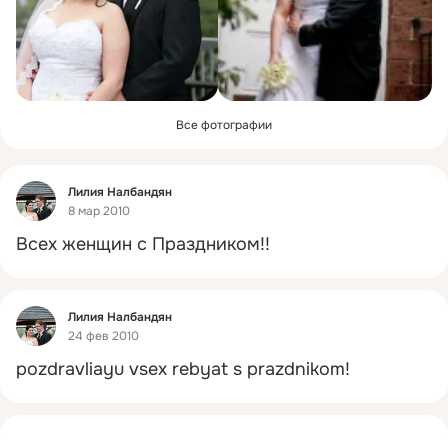
Все фотографии
Фид
Лилия Налбандян
8 мар 2010
Всех женщин с Праздником!!
Фид
Лилия Налбандян
24 фев 2010
pozdravliayu vsex rebyat s prazdnikom!