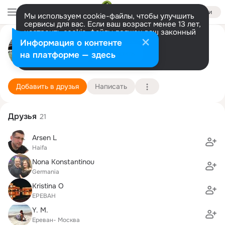
Войти
Мы используем cookie-файлы, чтобы улучшить
сервисы для вас. Если ваш возраст менее 13 лет,
настроить cookie-файлы должен ваш законный
Лилия Налбандян
представитель.
Больше информации
Информация о контенте
Разрешить все
Настроить
на платформе — здесь
New York
7 октября (45 лет)
147 школа
Подробнее
Добавить в друзья
Написать
Друзья
21
Arsen L
Haifa
Nona Konstantinou
Germania
Kristina O
ЕРЕВАН
Y. M.
Ереван- Москва