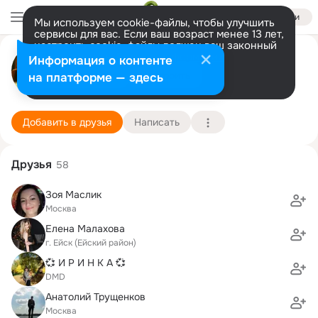
Войти
Мы используем cookie-файлы, чтобы улучшить
сервисы для вас. Если ваш возраст менее 13 лет,
настроить cookie-файлы должен ваш законный
Георгий Кирьяненко
представитель.
Больше информации
Информация о контенте
Разрешить все
Настроить
на платформе — здесь
Москва
1 января (25 лет)
Московский приборостроительный техникум
Подробнее
Добавить в друзья
Написать
Друзья
58
Зоя Маслик
Москва
Елена Малахова
г. Ейск (Ейский район)
💞 И Р И Н К А 💞
DMD
Анатолий Трущенков
Москва