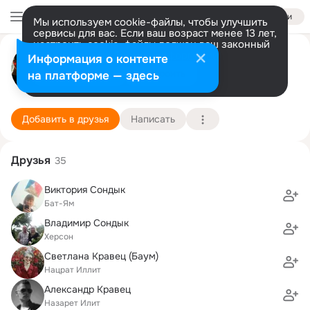
Войти
Мы используем cookie-файлы, чтобы улучшить
сервисы для вас. Если ваш возраст менее 13 лет,
настроить cookie-файлы должен ваш законный
Roman Sondik
представитель.
Больше информации
Информация о контенте
Разрешить все
Настроить
на платформе — здесь
Haifa
27 ноября (43 года)
ТИТИ, Технион- Израильский технологический 
Подробнее
Добавить в друзья
Написать
Друзья
35
Виктория Сондык
Бат-Ям
Владимир Сондык
Херсон
Светлана Кравец (Баум)
Нацрат Иллит
Александр Кравец
Назарет Илит