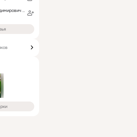
Владимир Владимирович СССР
зья
иков
арки