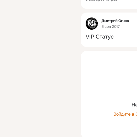
Фид
Дмитрий Огнев
5 сен 2017
VIP Статус
На
Войдите в 