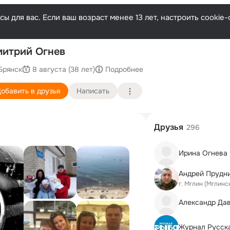
ы для вас. Если ваш возраст менее 13 лет, настроить cooki
П
итрий Огнев
Брянск
8 августа (38 лет)
Подробнее
обавить в друзья
Написать
Друзья
296
Ирина Огнева
Андрей Прудн
г. Мглин (Мглинс
Александр Да
Журнал Русск