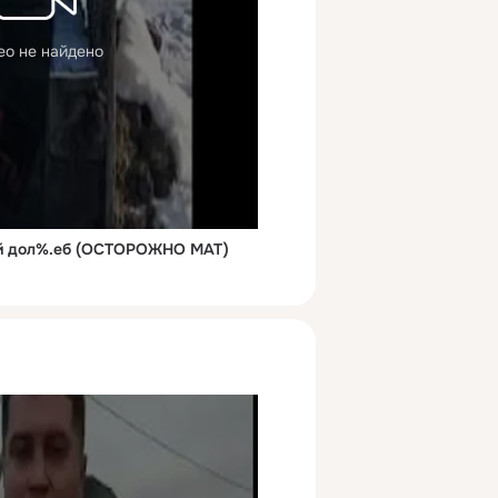
ео не найдено
ий дол%.еб (ОСТОРОЖНО МАТ)