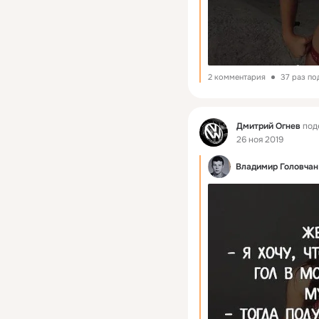
2 комментария
37 раз по
Фид
Дмитрий Огнев
под
26 ноя 2019
Владимир Головчан