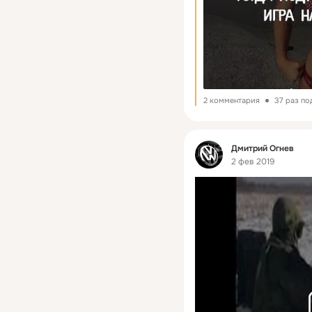
2 комментария
37 раз по
Фид
Дмитрий Огнев
2 фев 2019