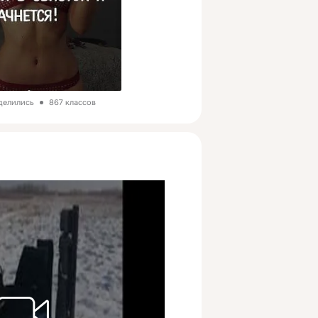
делились
867 классов