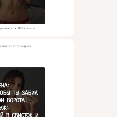
делились
867 классов
елился фотографией