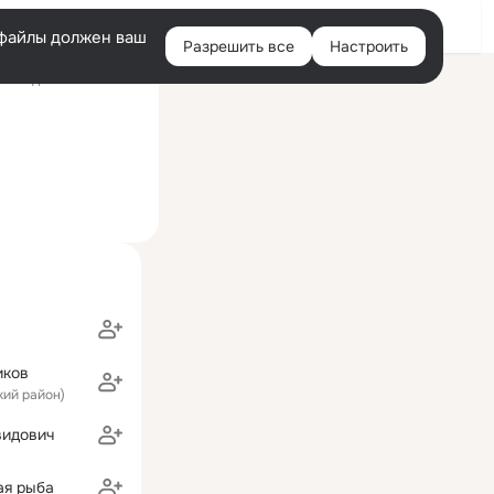
Войти
e-файлы должен ваш
Разрешить все
Настроить
Правая
оследний визит: 2 авг
колонка
иков
кий район)
видович
ая рыба