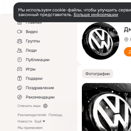
Мы используем cookie-файлы, чтобы улучшить сервис
законный представитель.
Больше информации
Левая
Главная
колонка
Дм
Видео
Группы
Люди
Д
Публикации
Игры
Фотографии
Подарки
Поздравления
Рекомендации
Сменить язык
Рекламодателям
Помощь
Новости
Ещё
Мы применяем