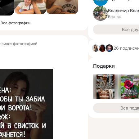
Брянск
Все фотографии
Все дру
елился фотографией
26 подписч
Подарки
Все под