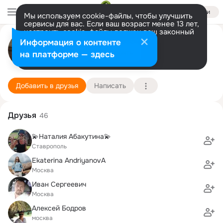
Войти
Мы используем cookie-файлы, чтобы улучшить
сервисы для вас. Если ваш возраст менее 13 лет,
настроить cookie-файлы должен ваш законный
Елена Ларина (Копылова)
представитель.
Больше информации
Информация о контенте
Разрешить все
Настроить
на платформе — здесь
Москва
22 сентября (45 лет)
РУК, Российский университет кооперации (бы
Подробнее
Добавить в друзья
Написать
Друзья
46
💫Наталия Абакутина💫
Ставрополь
Ekaterina AndriyanovA
Москва
Иван Сергеевич
Москва
Алексей Бодров
москва