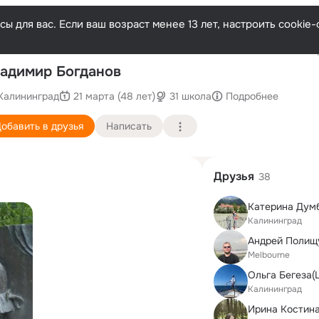
ы для вас. Если ваш возраст менее 13 лет, настроить cooki
Послед
адимир Богданов
Калининград
21 марта (48 лет)
31 школа
Подробнее
обавить в друзья
Написать
Друзья
38
Калининград
Андрей Полищ
Melbourne
Ольга Бегеза(
Калининград
Ирина Костин