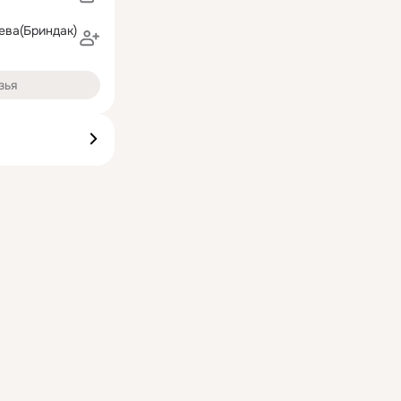
ева(Бриндак)
зья