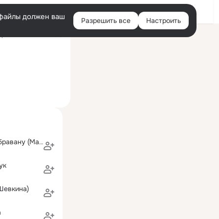
Войти
e-файлы должен ваш
Разрешить все
Настроить
Правая
ний визит: 8 мая 2015
колонка
Катерина Думбравану (Мазур)
ук
Шевкина)
а