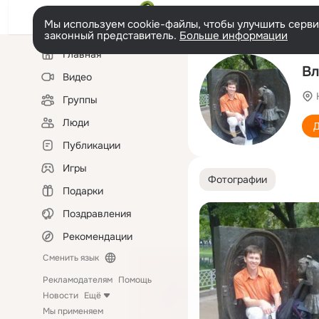
Мы используем cookie-файлы, чтобы улучшить сервис
законный представитель.
Больше информации
Левая
Главная
колонка
Вл
Видео
Группы
Люди
Д
Публикации
Игры
Фотографии
Подарки
Поздравления
Рекомендации
Сменить язык
Рекламодателям
Помощь
Новости
Ещё
Мы применяем