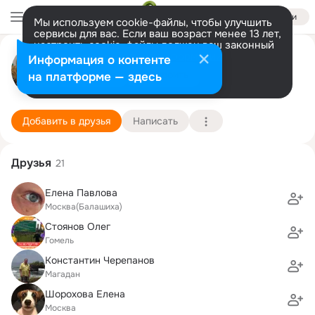
Войти
Мы используем cookie-файлы, чтобы улучшить
сервисы для вас. Если ваш возраст менее 13 лет,
настроить cookie-файлы должен ваш законный
Елена Еремина (Егорова)
представитель.
Больше информации
Информация о контенте
Разрешить все
Настроить
на платформе — здесь
Московская область
5 сентября (60 лет)
Палаткинская школа
Подробнее
Добавить в друзья
Написать
Друзья
21
Елена Павлова
Москва(Балашиха)
Стоянов Олег
Гомель
Константин Черепанов
Магадан
Шорохова Елена
Москва