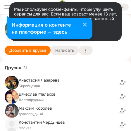
Войти
Мы используем cookie-файлы, чтобы улучшить
сервисы для вас. Если ваш возраст менее 13 лет,
настроить cookie-файлы должен ваш законный
Сергей Попов
представитель.
Больше информации
Информация о контенте
Разрешить все
Настроить
на платформе — здесь
Долгопрудный
22 июня (45 лет)
7 школа "Развитие"
Подробнее
Добавить в друзья
Написать
Друзья
31
Анастасия Лазарева
Биробиджан
Вячеслав Малахов
Долгопрудный
Максим Королёв
долгопрудный
Константин Чердынцев
Москва