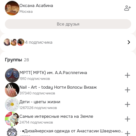
Оксана Асабина
Москва
Все друзья
4 подписчика
Группы
28
МРТТ( МРТК) им. А.А.Расплетина
1910 подписчиков
Nail - Art - today Ногти Волосы Визаж
317340 подписчиков
Дети - цветы жизни
1267026 подписчиков
Самые интересные места на Земле
24714 подписчиков
٠●Дизайнерская одежда от Анастасии Шведчиковой●٠