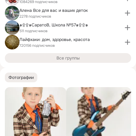
1084269 подписчиков
Алена Все для вас и ваших деток
2278 подписчиков
๑۩۩๑СаратоВ, Школа №57๑۩۩๑
511 подписчиков
Лайфхаки: дом, здоровье, красота
720156 подписчиков
Все группы
Фотографии