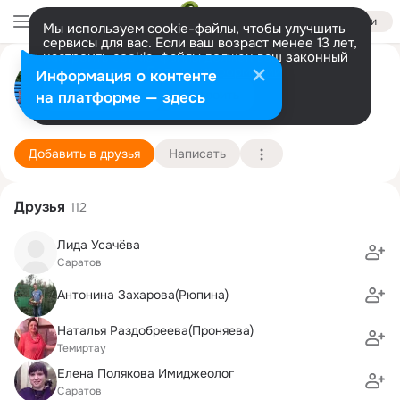
Войти
Мы используем cookie-файлы, чтобы улучшить
сервисы для вас. Если ваш возраст менее 13 лет,
настроить cookie-файлы должен ваш законный
Светлана Артёменко (Рюпина)
представитель.
Больше информации
Информация о контенте
Разрешить все
Настроить
на платформе — здесь
Саратов
4 сентября (45 лет)
Лицей гуманитарных наук
Подробнее
Добавить в друзья
Написать
Друзья
112
Лида Усачёва
Саратов
Антонина Захарова(Рюпина)
Наталья Раздобреева(Проняева)
Темиртау
Елена Полякова Имиджеолог
Саратов