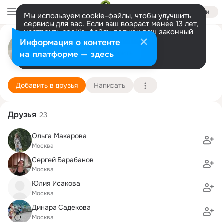
Войти
Мы используем cookie-файлы, чтобы улучшить
сервисы для вас. Если ваш возраст менее 13 лет,
настроить cookie-файлы должен ваш законный
Сергей Максимов
представитель.
Больше информации
Информация о контенте
Разрешить все
Настроить
на платформе — здесь
Москва
4 сентября (56 лет)
1511 лицей при МИФИ
Подробнее
Добавить в друзья
Написать
Друзья
23
Ольга Макарова
Москва
Сергей Барабанов
Москва
Юлия Исакова
Москва
Динара Садекова
Москва