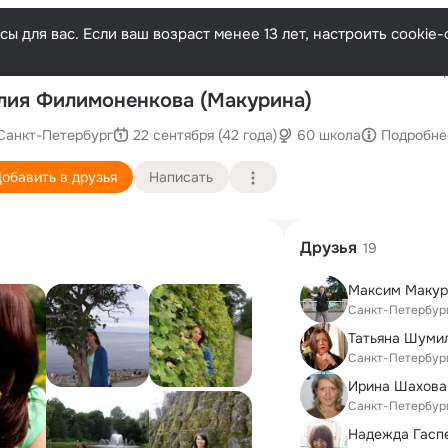
ы для вас. Если ваш возраст менее 13 лет, настроить cooki
Послед
ия Филимоненкова (Макурина)
Санкт-Петербург
22 сентября (42 года)
60 школа
Подробне
обавить в друзья
Написать
Друзья
19
Максим Макур
Санкт-Петербур
Татьяна Шуми
Санкт-Петербур
Ирина Шахова 
Санкт-Петербур
Надежда Гасп