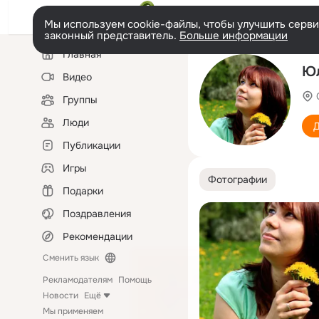
Мы используем cookie-файлы, чтобы улучшить сервис
законный представитель.
Больше информации
Левая
Главная
колонка
Юл
Видео
Группы
Люди
Д
Публикации
Игры
Фотографии
Подарки
Поздравления
Рекомендации
Сменить язык
Рекламодателям
Помощь
Новости
Ещё
Мы применяем