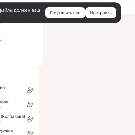
Войти
e-файлы должен ваш
Разрешить все
Настроить
Правая
ний визит: 7 апр 2022
колонка
е
ин
г
лова
г
(Колпакова)
г
ерская