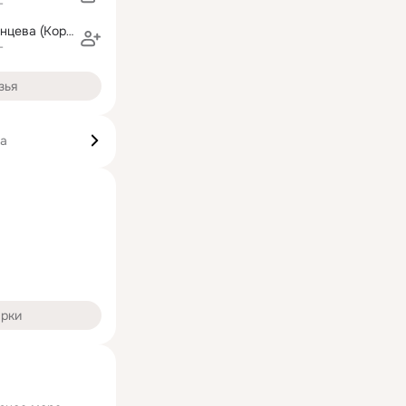
г
Наталья Литвинцева (Короткова)
г
зья
ка
арки