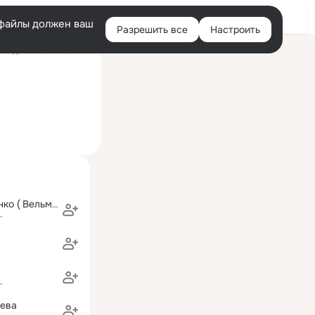
Войти
e-файлы должен ваш
Разрешить все
Настроить
Правая
следний визит: 26 июл
колонка
Елена Мироненко ( Вельможина)
г
г
чева