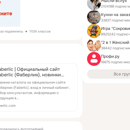
Мысли вслух
2104188 подписч
Кухни на заказ
33837 подписчик
раз поделились
703K классов
8925242 подпис
38442 подписчи
Профи.ру
16675 подписчик
aberlic | Официальный сайт
Все гру
aberlic (Фаберлик), новинки
аталога, информация о
винки каталога на официальном сайте
родукции, выбор консультанта,
берлик (Faberlic), вход в личный кабинет,
омощь при ...
бор консультантов, информацию о
одукции в...
berlic.com
поделилась фотографией