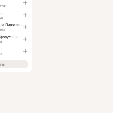
иков
 .
ов
Игра "Сокровища Пиратов" - официальная группа
чика
"2 в 1 Женский форум и интернет-магазин MODA61"
ка
ов
ппы