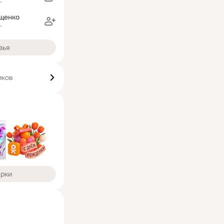
г
щенко
г
зья
иков
арки