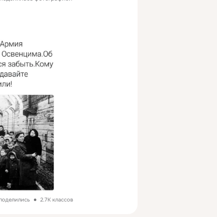
 поделились
2.7K классов