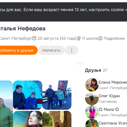
ы для вас. Если ваш возраст менее 13 лет, настроить cooki
По
талья Нефедова
Санкт-Петербург
20 августа (42 года)
11 школа
Подробнее
обавить в друзья
Написать
Друзья
27
Санкт-Петербур
Олег Юдин
Сыктывкар
💞 Мила 💞
Санкт-Петербур
Светлана Уса