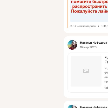
3.5K комментариев
55K 
Фид
Наталья Нефедова
16 мар 2020
F
F
к
Но
п
Фа
п
вы
пр
fa
Фид
Наталья Нефедова