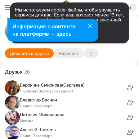
Войти
Мы используем cookie-файлы, чтобы улучшить
сервисы для вас. Если ваш возраст менее 13 лет,
настроить cookie-файлы должен ваш законный
Владимир Майоров
представитель.
Больше информации
Информация о контенте
Разрешить все
Настроить
на платформе — здесь
Санкт-Петербург
29 ноября (35 лет)
594 школа
Подробнее
Добавить в друзья
Написать
Друзья
20
Вероника Смирнова(Сергеева)
г. Волхов (Волховский район)
Владимир Веснин
Санкт-Петербург
Наталия Милованова
Москва
Алексей Шумеев
Санкт-Петербург