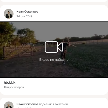
Фид
Иван Осколков
24 окт 2019
Видео не найдено
hb,kj,lk
19 просмотров
Фид
Иван Осколков
поделился заметкой