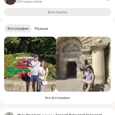
229 подписчиков
Все группы
Фотографии
Музыка
Все фотографии
Фид
Иван Осколков
вместе с
Галиной Липуновой Голиковой