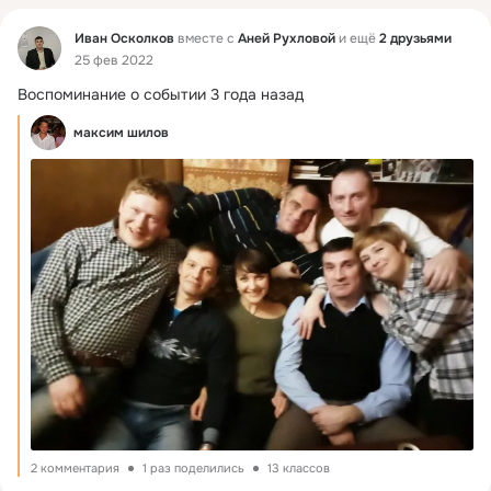
Фид
Иван Осколков
вместе с
Аней Рухловой
и ещё
2 друзьями
25 фев 2022
Воспоминание о событии 3 года назад
максим шилов
2 комментария
1 раз поделились
13 классов