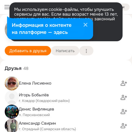
Войти
Мы используем cookie-файлы, чтобы улучшить
сервисы для вас. Если ваш возраст менее 13 лет,
настроить cookie-файлы должен ваш законный
Иван Осколков
представитель.
Больше информации
Информация о контенте
Разрешить все
Настроить
на платформе — здесь
Санкт-Петербург
25 ноября (54 года)
Подробнее
Добавить в друзья
Написать
Друзья
48
Елена Лисиенко
Игорь Бобылёв
г. Ковдор (Ковдорский район)
Денис Вифлянцев
п. Персиановский
Александр Свирин
г. Отрадный (Самарская область)