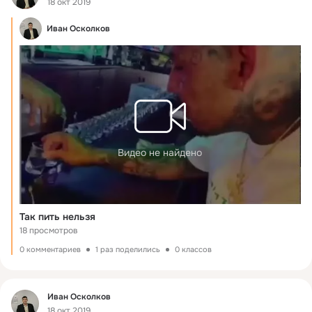
18 окт 2019
Иван Осколков
Видео не найдено
Так пить нельзя
18 просмотров
0 комментариев
1 раз поделились
0 классов
Фид
Иван Осколков
18 окт 2019