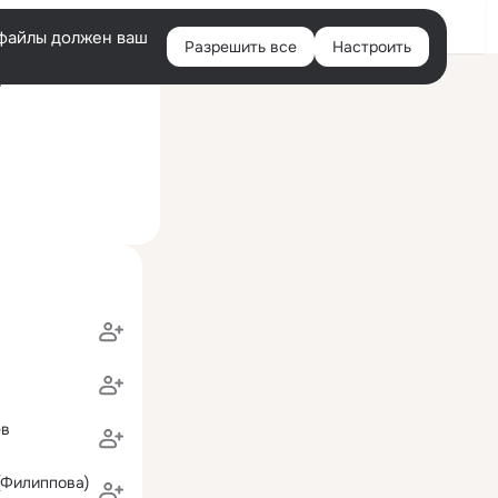
Войти
e-файлы должен ваш
Разрешить все
Настроить
Правая
ий визит: 12 мая 2021
колонка
ев
(Филиппова)