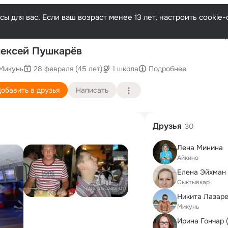
ы для вас. Если ваш возраст менее 13 лет, настроить cooki
Последн
ексей Пушкарёв
Микунь
28 февраля (45 лет)
1 школа
Подробнее
обавить в друзья
Написать
Друзья
30
Лена Минина
Айкино
Елена Эйхман
Сыктывкар
Никита Лазар
Микунь
Ирина Гончар 