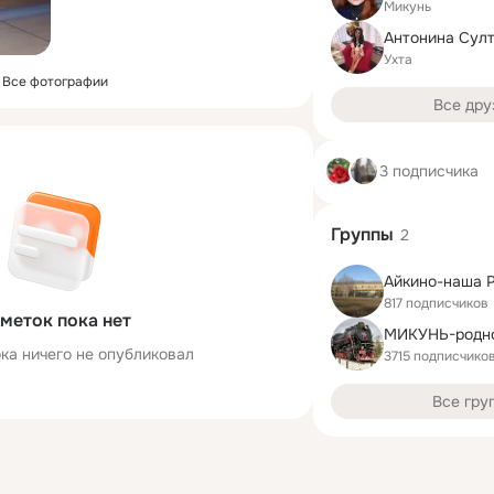
Микунь
Антонина Сул
Ухта
Все фотографии
Все дру
3 подписчика
Группы
2
Айкино-наша 
817 подписчиков
меток пока нет
МИКУНЬ-родно
ка ничего не опубликовал
3715 подписчико
Все гру