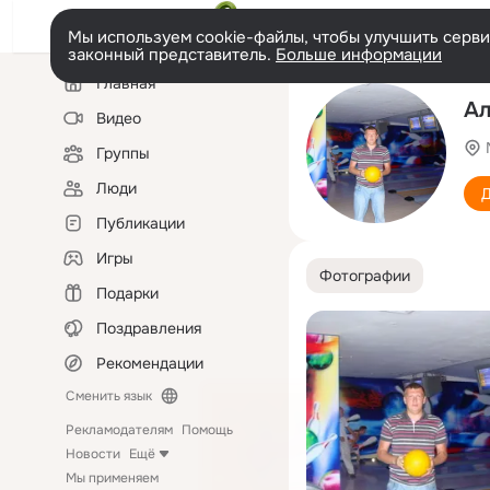
Мы используем cookie-файлы, чтобы улучшить сервис
законный представитель.
Больше информации
Левая
Главная
колонка
Ал
Видео
Группы
Люди
Д
Публикации
Игры
Фотографии
Подарки
Поздравления
Рекомендации
Сменить язык
Рекламодателям
Помощь
Новости
Ещё
Мы применяем