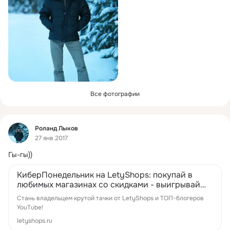
Все фотографии
Фид
Роланд Лыков
27 янв 2017
Гы-гы))
КиберПонедельник на LetyShops: покупай в
любимых магазинах со скидками - выигрывай
Toyota Land Cruiser Prado 2016
Стань владельцем крутой тачки от LetyShops и ТОП-блогеров
YouTube!
letyshops.ru