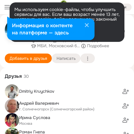
Войти
Мы используем cookie-файлы, чтобы улучшить
сервисы для вас. Если ваш возраст менее 13 лет,
настроить cookie-файлы должен ваш законный
Роланд Лыков
представитель.
Больше информации
Информация о контенте
когда-то звали Рубеном, бесило, поменял имя
Разрешить все
Настроить
на платформе — здесь
Москва
17 декабря (44 года)
МБИ, Московский банковский институт
Подробнее
Добавить в друзья
Написать
Друзья
30
Dmitriy Kruychkov
Андрей Валериевич
г. Солнечногорск (Солнечногорский район)
Ирина Суслова
Москва
Роман Гнепа