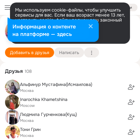
Войти
Мы используем cookie-файлы, чтобы улучшить
сервисы для вас. Если ваш возраст менее 13 лет,
настроить cookie-файлы должен ваш законный
представитель.
Больше информации
Lili ....
Информация о контенте
Разрешить все
Настроить
на платформе — здесь
Москва
14 марта (118 лет)
Подробнее
Добавить в друзья
Написать
Друзья
108
Альфинур Мустафина(Исмаилова)
Москва
Inarochka Khametshina
Moscow
Людмила Гурченкова(Kущ)
Москва
Тони Грин
Москва