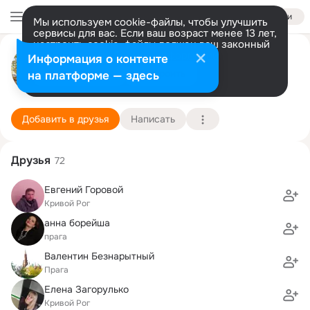
Войти
Мы используем cookie-файлы, чтобы улучшить
сервисы для вас. Если ваш возраст менее 13 лет,
настроить cookie-файлы должен ваш законный
Елена Часникова(Запорожец)
представитель.
Больше информации
Информация о контенте
Разрешить все
Настроить
на платформе — здесь
Кривой Рог
15 июня (55 лет)
93 школа
Подробнее
Добавить в друзья
Написать
Друзья
72
Евгений Горовой
Кривой Рог
анна борейша
прага
Валентин Безнарытный
Прага
Елена Загорулько
Кривой Рог