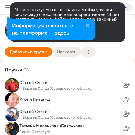
Войти
Мы используем cookie-файлы, чтобы улучшить
сервисы для вас. Если ваш возраст менее 13 лет,
настроить cookie-файлы должен ваш законный
Вячеслав Калмыков
представитель.
Больше информации
Информация о контенте
Разрешить все
Настроить
на платформе — здесь
г. Верхняя Салда (Свердловская область)
3 января (56 лет)
ПГУ, Пермский государственный университет (б
Подробнее
Добавить в друзья
Написать
Друзья
38
Сергей Суетин
г. Верхняя Салда (Свердловская область)
Ирина Петрова
Сергей Суетин
г. Верхняя Салда (Свердловская область)
Татьяна Маленкова (Безрукова)
Санкт-Петербург