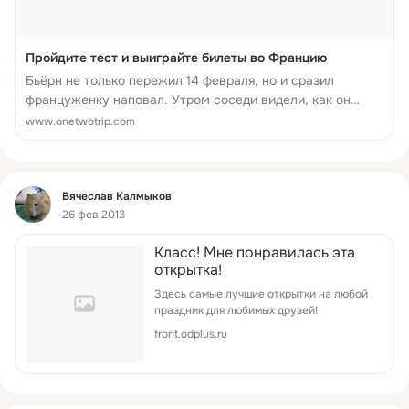
Пройдите тест и выиграйте билеты во Францию
Бьёрн не только пережил 14 февраля, но и сразил
француженку наповал. Утром соседи видели, как он
торопился за кольцом. А вы знаете, как достичь «долго и
www.onetwotrip.com
счастливо»! Пора давать мастер-классы.Кстати, сейчас
самое врем...
Фид
Вячеслав Калмыков
26 фев 2013
Класс! Мне понравилась эта
открытка!
Здесь самые лучшие открытки на любой
праздник для любимых друзей!
front.odplus.ru