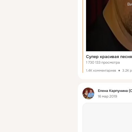
Ви
Супер красивая песня
1 730 133 просмотра
1.4K комментариев
3.2K 
Фид
Елена Карпунина (
16 мар 2019