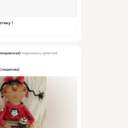
етику !
Ожеровская)
поделилась заметкой
Слащикова)