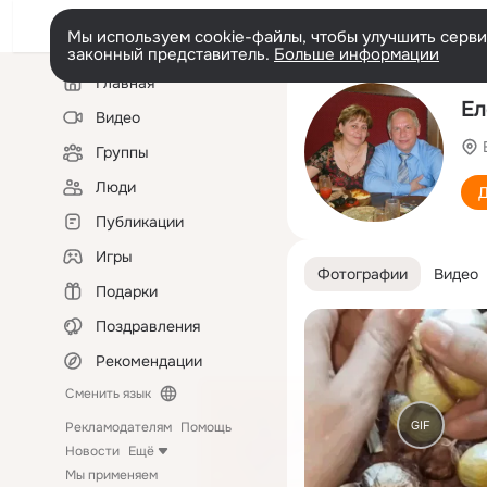
Мы используем cookie-файлы, чтобы улучшить сервис
законный представитель.
Больше информации
Левая
Главная
колонка
Ел
Видео
Группы
Люди
Д
Публикации
Игры
Фотографии
Видео
Подарки
Поздравления
Рекомендации
Сменить язык
GIF
Рекламодателям
Помощь
Новости
Ещё
Мы применяем