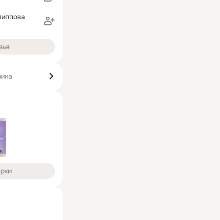
липпова
зья
чика
арки