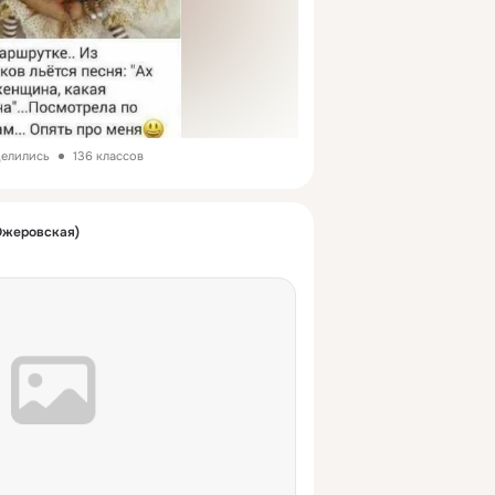
делились
136 классов
Ожеровская)