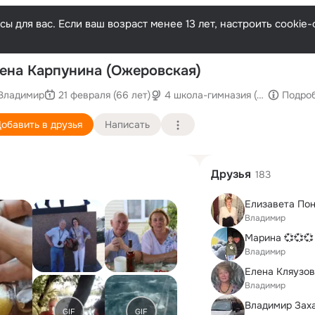
ы для вас. Если ваш возраст менее 13 лет, настроить cooki
П
ена Карпунина (Ожеровская)
Владимир
21 февраля (66 лет)
4 школа-гимназия (им. В.И. Лен
Подро
обавить в друзья
Написать
Друзья
183
Елизавета По
Владимир
Марина 💞💞💞
Владимир
Елена Кляузов
Владимир
Владимир Зах
GIF
GIF