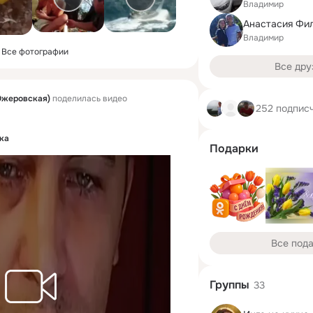
Владимир
Анастасия Фи
Владимир
Все фотографии
Все дру
Ожеровская)
поделилась видео
252 подпис
ка
Подарки
Все под
Группы
33