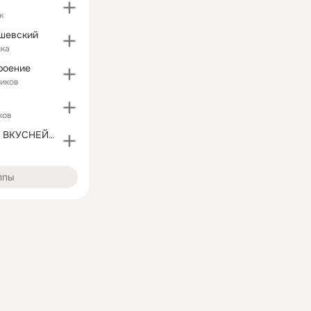
к
шевский
ика
роение
чиков
ков
НЕОБЫЧАЙНО ВКУСНЕЙШИЕ БЛЮДА
ппы