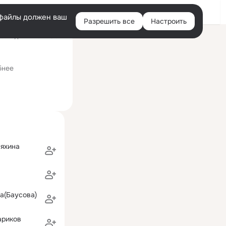
Войти
e-файлы должен ваш
Разрешить все
Настроить
Правая
оследний визит: 5 авг
колонка
ина)
бнее
няхина
а(Баусова)
ариков