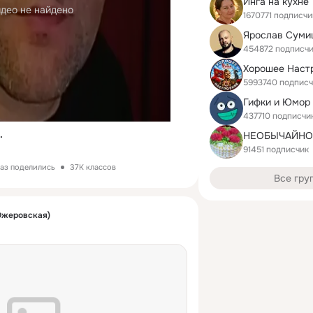
Инга на кухне
део не найдено
1670771 подписчи
Ярослав Суми
454872 подписч
Хорошее Наст
5993740 подпис
Гифки и Юмор
437710 подписчи
.
91451 подписчик
раз поделились
37K классов
Все гру
Ожеровская)