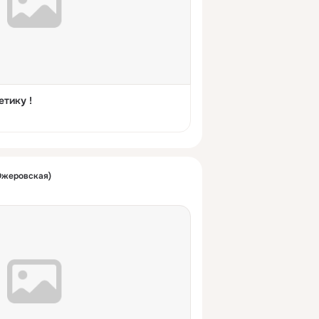
етику !
Ожеровская)