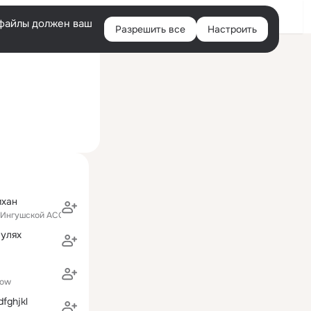
Войти
e-файлы должен ваш
Разрешить все
Настроить
Правая
ий визит: 25 июл 2012
колонка
ихан
-Ингушской АССР Москва
лулях
cow
fghjkl