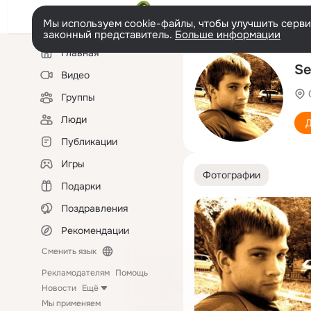
Мы используем cookie-файлы, чтобы улучшить сервис
законный представитель.
Больше информации
Левая
Главная
колонка
Se
Видео
Группы
Люди
Д
Публикации
Игры
Фотографии
Подарки
Поздравления
Рекомендации
Сменить язык
Рекламодателям
Помощь
Новости
Ещё
Мы применяем