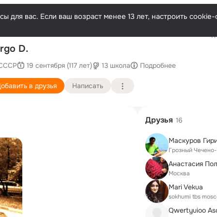
ы для вас. Если ваш возраст менее 13 лет, настроить cooki
Последн
rgo D.
CCCР
19 сентября (117 лет)
13 школа
Подробнее
обавить в друзья
Написать
Друзья
16
Маскуров Гир
Грозный Чечено
Анастасия По
Москва
Mari Vekua
sokhumi tbs mos
Qwertyuioo Asd