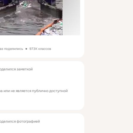
аз поделились
973K классов
оделился заметкой
а или не является публично доступной
оделился фотографией