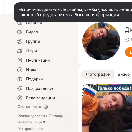
Мы используем cookie-файлы, чтобы улучшить сервис
законный представитель.
Больше информации
Левая
Главная
колонка
Дм
Видео
Группы
Люди
Д
Публикации
Игры
Фотографии
Видео
Подарки
Поздравления
Рекомендации
Сменить язык
Рекламодателям
Помощь
Новости
Ещё
Мы применяем