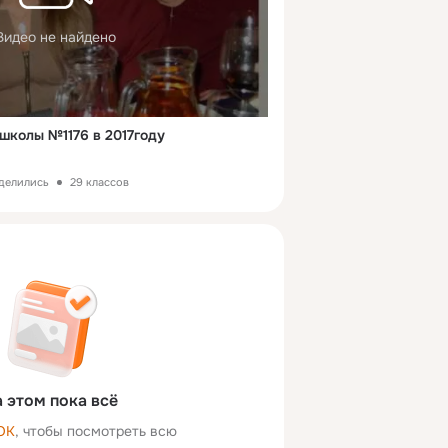
Видео не найдено
школы №1176 в 2017году
оделились
29 классов
 этом пока всё
ОК
, чтобы посмотреть всю