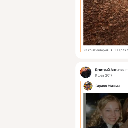
23 комментария
100 раз
Фид
Дмитрий Антипов
п
9 фев 2017
Кирилл Мишин