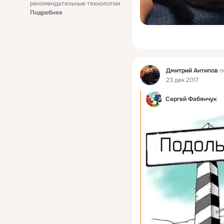
рекомендательные технологии
Подробнее
Фид
Дмитрий Антипов
п
23 дек 2017
Сергей Фабянчук