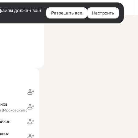
Войти
e-файлы должен ваш
Разрешить все
Настроить
Правая
ий визит: 28 июл 2025
колонка
онов
о (Московская область)
айкин
мкина