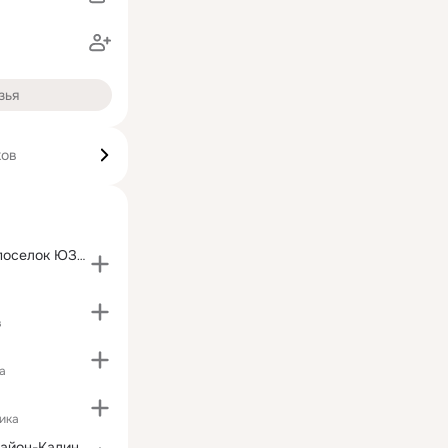
зья
ков
Милицейский поселок ЮЗАО г.Москвы
в
а
ика
Калининский район-Калининский online