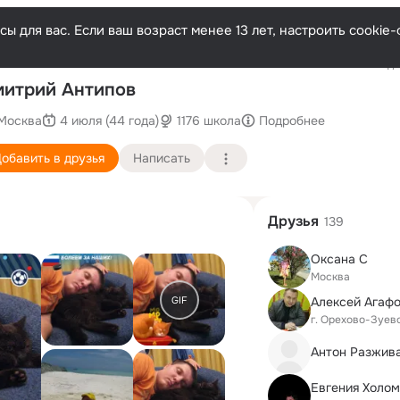
ы для вас. Если ваш возраст менее 13 лет, настроить cooki
Последн
итрий Антипов
Москва
4 июля (44 года)
1176 школа
Подробнее
обавить в друзья
Написать
Друзья
139
Оксана С
Москва
GIF
Алексей Агаф
г. Орехово-Зуев
Антон Разжив
Евгения Холо