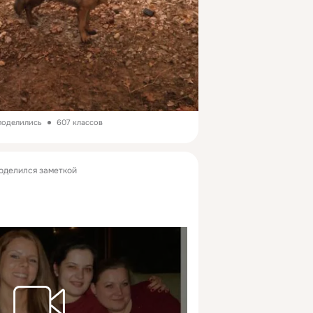
 поделились
607 классов
оделился заметкой