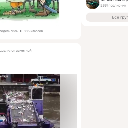
12881 подписчик
Все гру
 поделились
885 классов
оделился заметкой