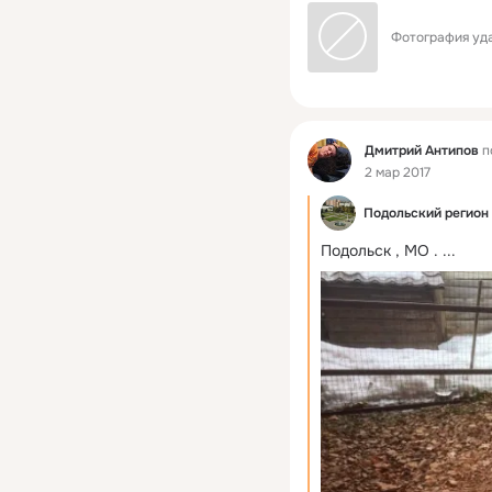
Фотография уда
Фид
Дмитрий Антипов
п
2 мар 2017
Подольский регион
Подольск , МО .
 ...