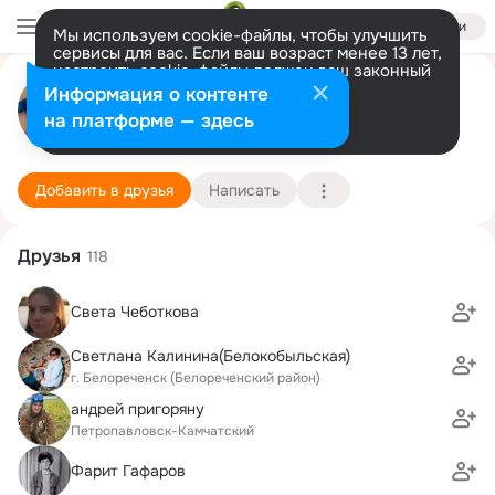
Войти
Мы используем cookie-файлы, чтобы улучшить
сервисы для вас. Если ваш возраст менее 13 лет,
настроить cookie-файлы должен ваш законный
Наталья Ионова (Захарова)
представитель.
Больше информации
Информация о контенте
Разрешить все
Настроить
на платформе — здесь
г. Белореченск (Белореченский район)
4 июня (49 лет)
Подробнее
Добавить в друзья
Написать
Друзья
118
Света Чеботкова
Светлана Калинина(Белокобыльская)
г. Белореченск (Белореченский район)
андрей пригоряну
Петропавловск-Камчатский
Фарит Гафаров