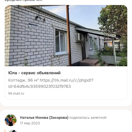
Юла - сервис объявлений
Коттедж, 96 м² https://trk.mail.ru/c/phjpd1?
id=64dfb4c93599023f032f9783
trk.mail.ru
Фид
Наталья Ионова (Захарова)
поделилась заметкой
17 мар 2023