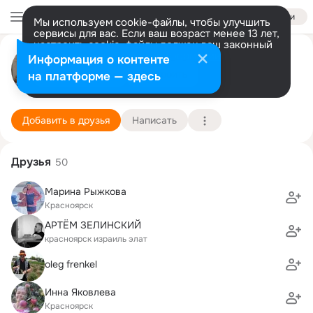
Войти
Мы используем cookie-файлы, чтобы улучшить
сервисы для вас. Если ваш возраст менее 13 лет,
настроить cookie-файлы должен ваш законный
Инесса Сараева
представитель.
Больше информации
Информация о контенте
Разрешить все
Настроить
на платформе — здесь
Торонто
5 ноября (103 года)
61 школа
Подробнее
Добавить в друзья
Написать
Друзья
50
Марина Рыжкова
Красноярск
АРТЁМ ЗЕЛИНСКИЙ
красноярск израиль элат
oleg frenkel
Инна Яковлева
Красноярск