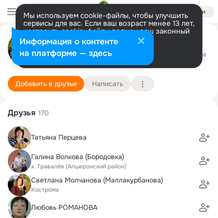
Войти
Мы используем cookie-файлы, чтобы улучшить
сервисы для вас. Если ваш возраст менее 13 лет,
настроить cookie-файлы должен ваш законный
Ольга Перцева (Волкова)
представитель.
Больше информации
Информация о контенте
Разрешить все
Настроить
на платформе — здесь
Кострома
29 декабря (39 лет)
39 школа
Подробнее
Добавить в друзья
Написать
Друзья
170
Татьяна Перцева
Галина Волкова (Бородовка)
х. Травалёв (Апшеронский район)
Светлана Молчанова (Маллакурбанова)
Кострома
Любовь РОМАНОВА