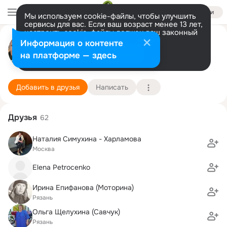
Войти
Мы используем cookie-файлы, чтобы улучшить
сервисы для вас. Если ваш возраст менее 13 лет,
настроить cookie-файлы должен ваш законный
Александра Симухина
представитель.
Больше информации
Информация о контенте
Разрешить все
Настроить
на платформе — здесь
Москва
9 мая (52 года)
22 школа
Подробнее
Добавить в друзья
Написать
Друзья
62
Наталия Симухина - Харламова
Москва
Elena Petrocenko
Ирина Епифанова (Моторина)
Рязань
Ольга Щелухина (Савчук)
Рязань