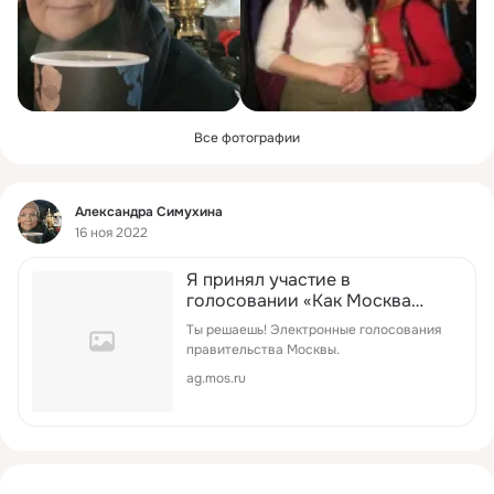
Все фотографии
Фид
Александра Симухина
16 ноя 2022
Я принял участие в
голосовании «Как Москва
отметит Новый год?» в проекте
Ты решаешь! Электронные голосования
«Активный гражданин» и
правительства Москвы.
получил 20 баллов
ag.mos.ru