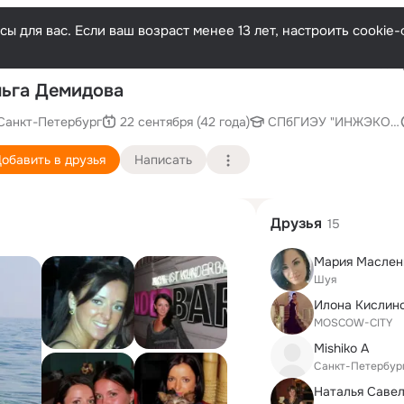
ы для вас. Если ваш возраст менее 13 лет, настроить cooki
Послед
ьга Демидова
Санкт-Петербург
22 сентября (42 года)
СПбГИЭУ "ИНЖЭКОН", 
обавить в друзья
Написать
Друзья
15
Мария Маслен
Шуя
Илона Кислин
MOSCOW-CITY
Mishiko A
Санкт-Петербур