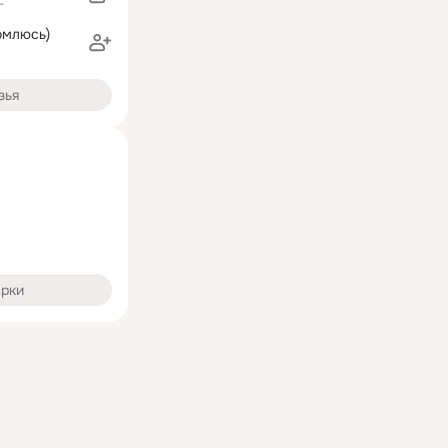
г
омлюсь)
зья
арки