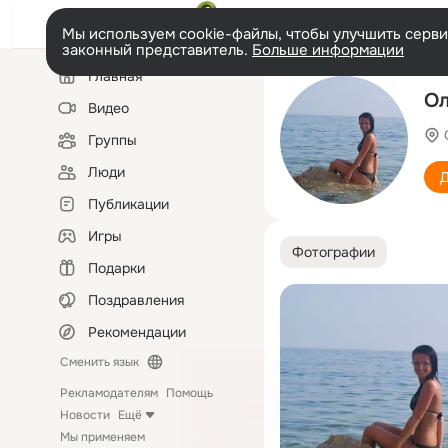
Мы используем cookie-файлы, чтобы улучшить сервис
законный представитель.
Больше информации
Левая
Главная
колонка
Ол
Видео
Группы
Люди
Д
Публикации
Игры
Фотографии
Подарки
Поздравления
Рекомендации
Сменить язык
Рекламодателям
Помощь
Новости
Ещё
Мы применяем