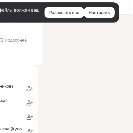
Войти
e-файлы должен ваш
Разрешить все
Настроить
Правая
ний визит: 5 ноя 2013
колонка
Санкт-Петербургский государственный инженерно-экономически
Подробнее
никова
ская
г
Наталья Савельева (Куцова)