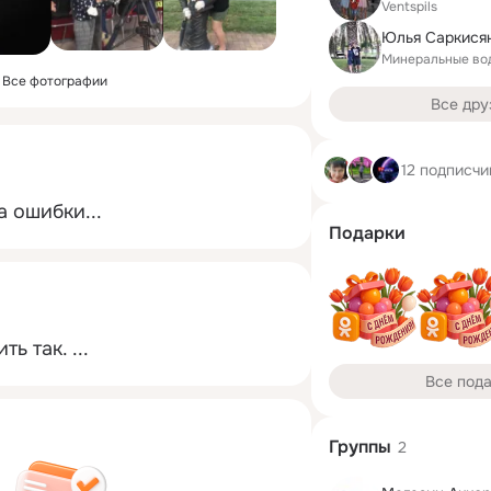
Ventspils
Юлья Саркися
Минеральные во
Все фотографии
Все дру
12 подписчи
 ошибки...
Подарки
ть так.
 ...
Все под
Группы
2