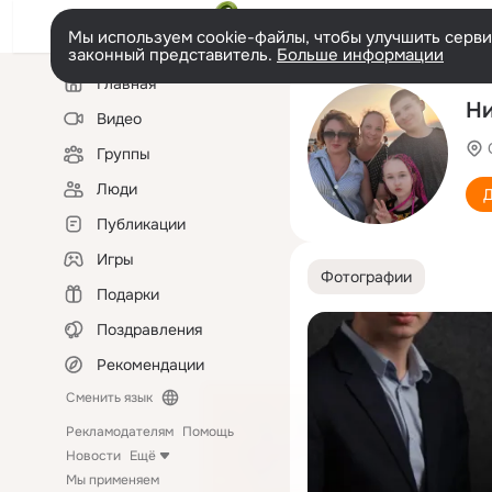
Мы используем cookie-файлы, чтобы улучшить сервис
законный представитель.
Больше информации
Левая
Главная
колонка
Ни
Видео
Группы
Люди
Д
Публикации
Игры
Фотографии
Подарки
Поздравления
Рекомендации
Сменить язык
Рекламодателям
Помощь
Новости
Ещё
Мы применяем