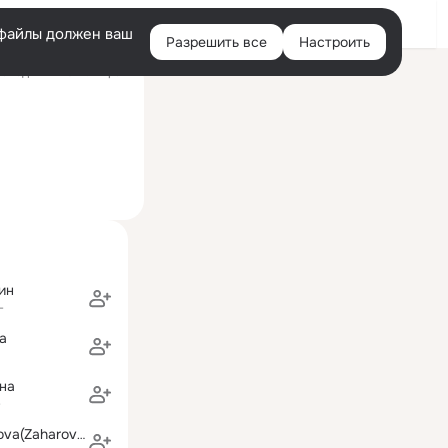
Войти
e-файлы должен ваш
Разрешить все
Настроить
Правая
следний визит: 17 фев
колонка
ин
г
а
на
Tatjana Bezrukova(Zaharova)