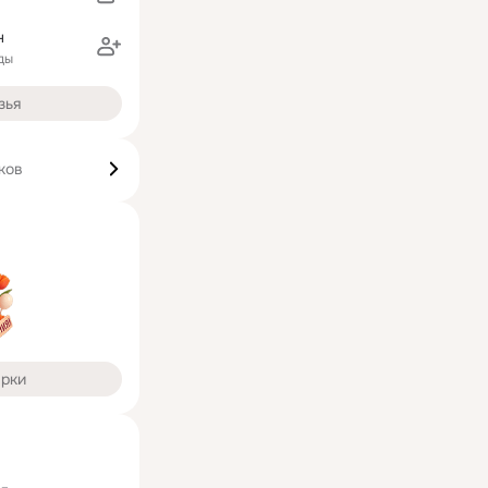
н
ды
зья
ков
арки