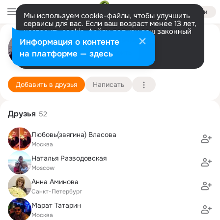
Войти
Мы используем cookie-файлы, чтобы улучшить
сервисы для вас. Если ваш возраст менее 13 лет,
настроить cookie-файлы должен ваш законный
Анна Собиневская
представитель.
Больше информации
Информация о контенте
Разрешить все
Настроить
на платформе — здесь
Москва
11 апреля (40 лет)
156 школа (с гимназическими и профилирующи
Подробнее
Добавить в друзья
Написать
Друзья
52
Любовь(звягина) Власова
Москва
Наталья Разводовская
Moscow
Анна Аминова
Санкт-Петербург
Марат Татарин
Москва