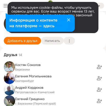
Войти
Мы используем cookie-файлы, чтобы улучшить
сервисы для вас. Если ваш возраст менее 13 лет,
настроить cookie-файлы должен ваш законный
Алексей Евдокименко
представитель.
Больше информации
Информация о контенте
Разрешить все
Настроить
на платформе — здесь
Пермь
18 ноября (41 год)
1 лицей при БФ ПГТУ
Подробнее
Добавить в друзья
Написать
Друзья
14
Костян Соколов
Березники
Евгения Могильникова
Екатеринбург
Андрей Кордюков
Петропавловск-Камчатский
Евгений Грищенко
г. Березники (Пермский край)