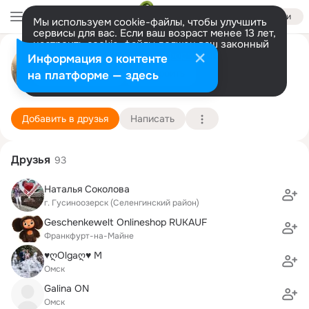
Войти
Мы используем cookie-файлы, чтобы улучшить
сервисы для вас. Если ваш возраст менее 13 лет,
настроить cookie-файлы должен ваш законный
Евгений Б
представитель.
Больше информации
Информация о контенте
Разрешить все
Настроить
на платформе — здесь
Франкфурт-на-Майне
23 апреля (47 лет)
Подробнее
Добавить в друзья
Написать
Друзья
93
Наталья Соколова
г. Гусиноозерск (Селенгинский район)
Geschenkewelt Onlineshop RUKAUF
Франкфурт-на-Майне
♥ღOlgaღ♥ М
Омск
Galina ON
Омск