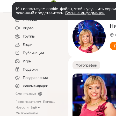
Мы используем cookie-файлы, чтобы улучшить сервис
законный представитель.
Больше информации
Левая
Главная
колонка
Ни
Видео
Группы
Люди
Д
Публикации
Игры
Фотографии
Подарки
Поздравления
Рекомендации
Сменить язык
Рекламодателям
Помощь
Новости
Ещё
Мы применяем