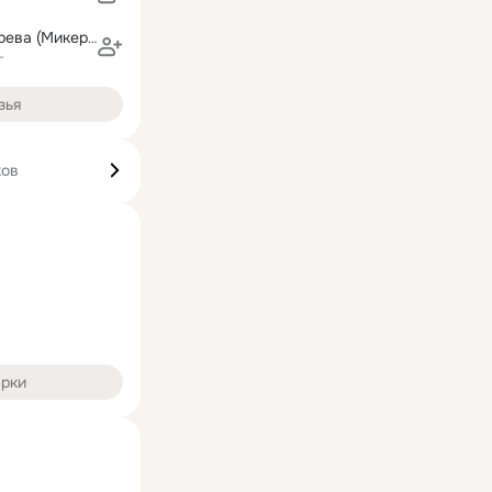
Наташа Бондарева (Микерова)
г
зья
ков
арки