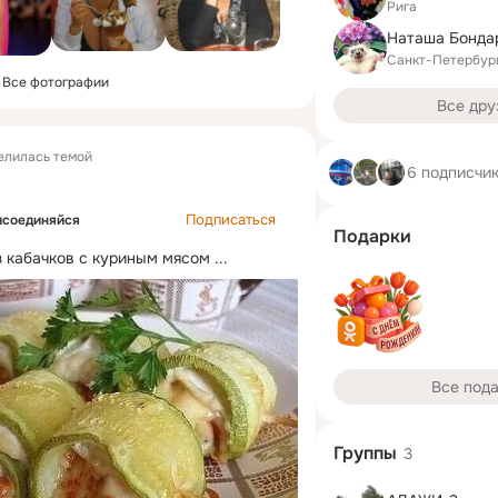
Рига
Санкт-Петербур
Все фотографии
Все дру
елилась темой
6 подписчи
Подписаться
исоединяйся
Подарки
з кабачков с куриным мясом
 ...
Все под
Группы
3