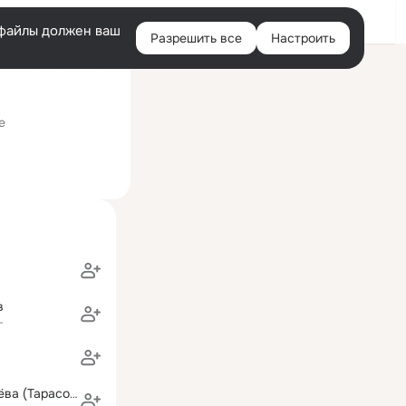
Войти
e-файлы должен ваш
Разрешить все
Настроить
Правая
ий визит: 25 июл 2021
колонка
е
в
г
Жанна Соловьёва (Тарасова)