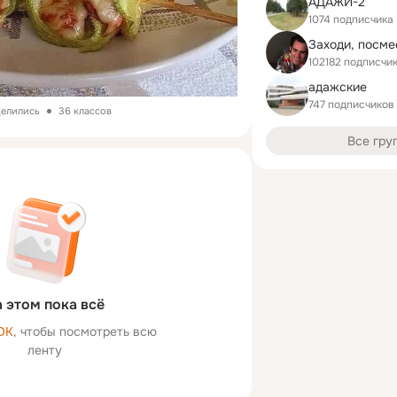
АДАЖИ-2
1074 подписчика
Заходи, посме
102182 подписчи
адажские
747 подписчиков
делились
36 классов
Все гру
 этом пока всё
ОК
, чтобы посмотреть всю
ленту