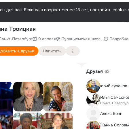
ы для вас. Если ваш возраст менее 13 лет, настроить cooki
Последн
на Троицкая
Санкт-Петербург
9 апреля
Пурвциемская школа (гимназия)
Подробне
обавить в друзья
Написать
Друзья
62
юрий суханов
Илья Самсоно
Санкт-Петербур
Алекс Бонн