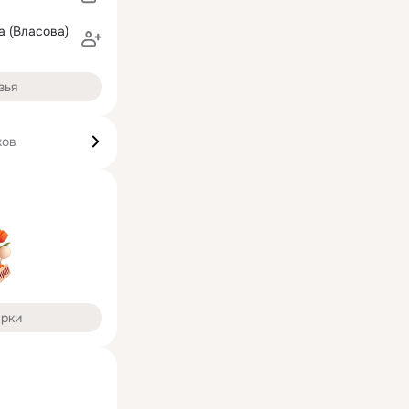
а (Власова)
зья
ков
арки