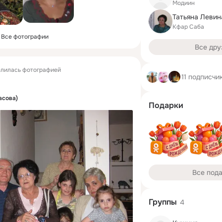
Модиин
Татьяна Левин
Кфар Саба
Все фотографии
Все дру
лилась фотографией
11 подписчи
асова)
Подарки
Все под
Группы
4