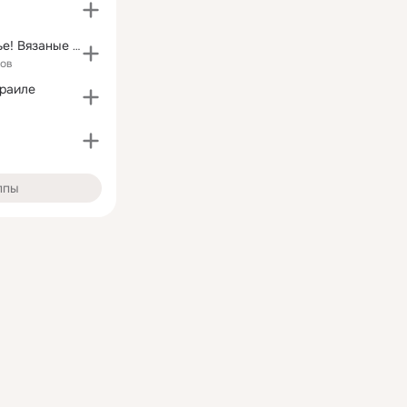
Свяжем счастье! Вязаные игрушки • Амигуруми
ков
зраиле
ппы