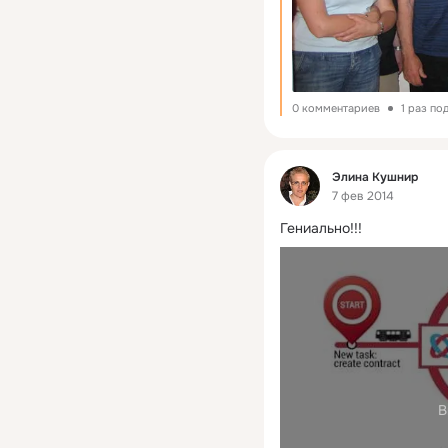
0 комментариев
1 раз по
Фид
Элина Кушнир
7 фев 2014
Гениально!!!
В