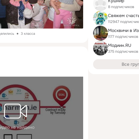
Кушнир
8 подписчиков
112947 подписчи
Москвичи в И
делились
3 класса
1177 подписчиков
Модиин.RU
375 подписчиков
Все гру
идео не найдено