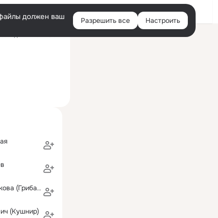
Войти
e-файлы должен ваш
Разрешить все
Настроить
Правая
оследний визит: 5 авг
колонка
ая
ев
Марина Терешкова (Грибачева)
ич (Кушнир)