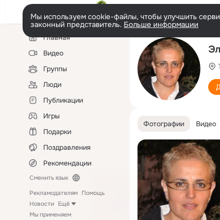
Мы используем cookie-файлы, чтобы улучшить сервис
законный представитель.
Больше информации
Левая
Главная
колонка
Эл
Видео
Группы
Люди
Д
Публикации
Игры
Фотографии
Видео
Подарки
Поздравления
Рекомендации
Сменить язык
Рекламодателям
Помощь
Новости
Ещё
Мы применяем