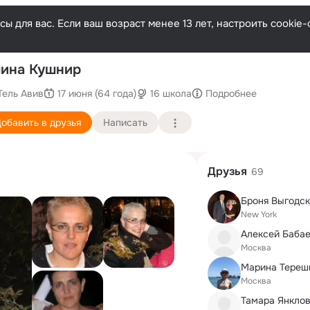
ы для вас. Если ваш возраст менее 13 лет, настроить cooki
П
ина Кушнир
Тель Авив
17 июня (64 года)
16 школа
Подробнее
обавить в друзья
Написать
Друзья
69
Броня Выгодск
New York
Алексей Баба
Москва
Москва
Тамара Янклов