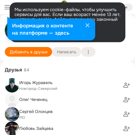
Войти
Мы используем cookie-файлы, чтобы улучшить
сервисы для вас. Если ваш возраст менее 13 лет,
настроить cookie-файлы должен ваш законный
Александр Работаев
представитель.
Больше информации
Информация о контенте
Разрешить все
Настроить
на платформе — здесь
Киров 40
20 апреля (46 лет)
43 школа
Подробнее
Добавить в друзья
Написать
Друзья
84
Игорь Журавель
Новгород-Северский
Олег Чеченец
Сергей Олонцев
МО
Любовь Зайцева