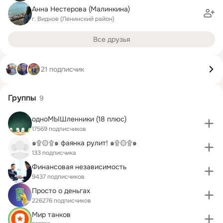
Анна Нестерова (Малинкина)
г. Видное (Ленинский район)
Все друзья
21 подписчик
Группы
9
одноМЫШленники (18 плюс)
17569 подписчиков
๑۩۞۩๑ фаянка рулит! ๑۩۞۩๑
133 подписчика
Финансовая независимость
9437 подписчиков
Просто о деньгах
226276 подписчиков
Мир танков