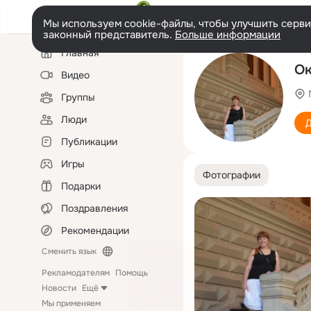
Мы используем cookie-файлы, чтобы улучшить сервис
законный представитель.
Больше информации
Левая
Главная
колонка
Ок
Видео
Группы
Люди
Д
Публикации
Игры
Фотографии
Подарки
Поздравления
Рекомендации
Сменить язык
Рекламодателям
Помощь
Новости
Ещё
Мы применяем