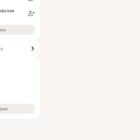
овская
зья
ка
арки