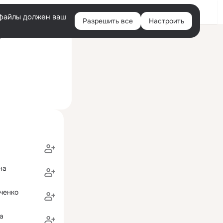
Войти
e-файлы должен ваш
Разрешить все
Настроить
Правая
ний визит: 16 янв 2015
колонка
на
ченко
ya