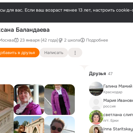
ы для вас. Если ваш возраст менее 13 лет, настроить cooki
Послед
сана Баландаева
Москва
23 января (42 года)
2 школа
Подробнее
обавить в друзья
Написать
Друзья
47
Галина Мамий
Краснодар
Mapия Иванoв
россия
светлана слип
пгт. Ерки
Inna Staritska