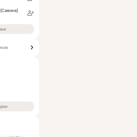
(Савина)
зья
иков
арки