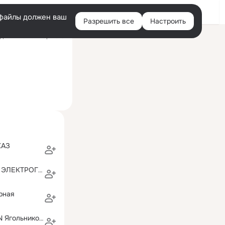
Войти
e-файлы должен ваш
Разрешить все
Настроить
Правая
ний визит: 1 мар 2018
колонка
КАЗ
Пицца УUMMY ЭЛЕКТРОГОРСК
рная
DJ VIKTOR SUN Ягольников Виктор