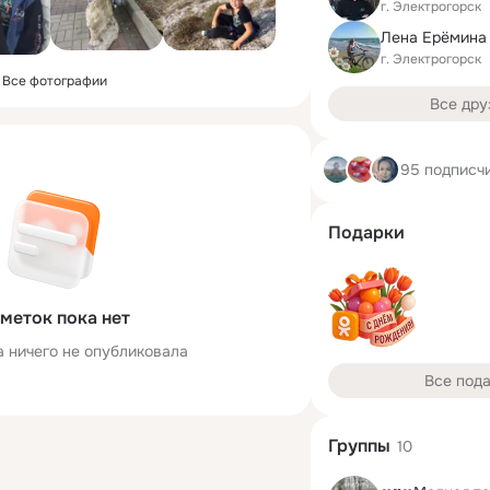
г. Электрогорск
Лена Ерёмина 
г. Электрогорск
Все фотографии
Все дру
95 подписч
Подарки
меток пока нет
а ничего не опубликовала
Все под
Группы
10