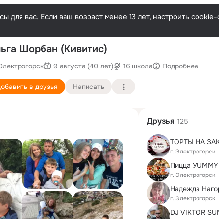
ы для вас. Если ваш возраст менее 13 лет, настроить cooki
Послед
ьга Шорбан (Кивитис)
Электрогорск
9 августа (40 лет)
16 школа
Подробнее
обавить в друзья
Написать
Друзья
125
ТОРТЫ НА ЗА
г. Электрогорск
г. Электрогорск
Надежда Наго
г. Электрогорск