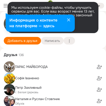
Войти
Мы используем cookie-файлы, чтобы улучшить
сервисы для вас. Если ваш возраст менее 13 лет,
настроить cookie-файлы должен ваш законный
Ярослав Дышлюк
представитель.
Больше информации
Информация о контенте
Разрешить все
Настроить
на платформе — здесь
Белая Церковь
6 октября (48 лет)
21 школа
Подробнее
Добавить в друзья
Написать
Друзья
136
ТАРАС МАЙБОРОДА
Софія Іваненко
Петр Захливный
г. Белая Церковь
Наталия и Руслан Стовпник
Обухів