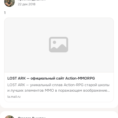
22 дек 2018
1
LOST ARK — официальный сайт Action-MMORPG
LOST ARK — уникальный сплав Action-RPG старой школы
и лучших элементов MMO в поражающем воображение
мире, полном приключений и возможностей!
la.mail.ru
Фид