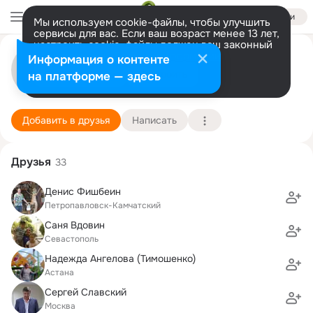
Войти
Мы используем cookie-файлы, чтобы улучшить
сервисы для вас. Если ваш возраст менее 13 лет,
настроить cookie-файлы должен ваш законный
Дмитрий Куликов
представитель.
Больше информации
Информация о контенте
Разрешить все
Настроить
на платформе — здесь
г. Красногорск (Красногорский район)
12 июня (46 лет)
46 лицей
Подробнее
Добавить в друзья
Написать
Друзья
33
Денис Фишбеин
Петропавловск-Камчатский
Саня Вдовин
Севастополь
Надежда Ангелова (Тимошенко)
Астана
Сергей Славский
Москва