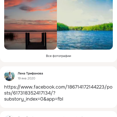
Все фотографии
Фид
Лена Трифанова
19 янв 2020
https://www.facebook.com/186714172144223/po
sts/617318352417134/?
substory_index=0&app=fbl