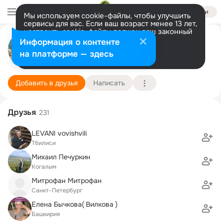
Войти
Мы используем cookie-файлы, чтобы улучшить
сервисы для вас. Если ваш возраст менее 13 лет,
настроить cookie-файлы должен ваш законный
представитель.
Больше информации
Лена Трифанова
Информация о контенте
Разрешить все
Настроить
на платформе — здесь
одесса
3 октября (55 лет)
Подробнее
Добавить в друзья
Написать
Друзья
231
LEVANI vovishvili
Тбилиси
Михаил Печуркин
Когалым
Митрофан Митрофан
Санкт-Петербург
Елена Бычкова( Вилкова )
Башкирия