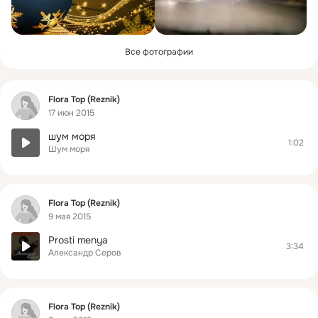
Все фотографии
Фид
Flora Top (Reznik)
17 июн 2015
шум моря
1:02
Шум моря
Фид
Flora Top (Reznik)
9 мая 2015
Prosti menya
3:34
Александр Серов
Фид
Flora Top (Reznik)