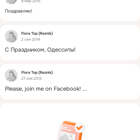
8 мар 2015
Поздравляю!
Фид
Flora Top (Reznik)
2 сен 2014
С Праздником, Одесситы!
Фид
Flora Top (Reznik)
27 ноя 2013
Please, join me on Facebook!
 ...