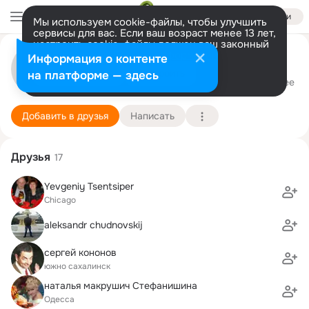
Войти
Мы используем cookie-файлы, чтобы улучшить
сервисы для вас. Если ваш возраст менее 13 лет,
настроить cookie-файлы должен ваш законный
представитель.
Больше информации
Flora Top (Reznik)
Информация о контенте
Разрешить все
Настроить
на платформе — здесь
Chicago
7 марта
46 школа
Подробнее
Добавить в друзья
Написать
Друзья
17
Yevgeniy Tsentsiper
Chicago
aleksandr chudnovskij
сергей кононов
южно сахалинск
наталья макрушич Стефанишина
Одесса