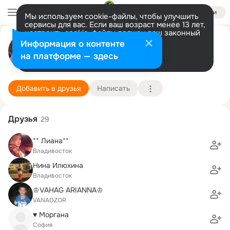
Войти
Мы используем cookie-файлы, чтобы улучшить
сервисы для вас. Если ваш возраст менее 13 лет,
настроить cookie-файлы должен ваш законный
Сурен Хачатрян
представитель.
Больше информации
Информация о контенте
Разрешить все
Настроить
на платформе — здесь
Владивосток
18 мая (70 лет)
6 школа им. С. Шаумяна
Подробнее
Добавить в друзья
Написать
Друзья
29
** Лиана**
Владивосток
Нина Илюхина
Владивосток
♔VAHAG ARIANNA♔
VANADZOR
♥ Моргана
София