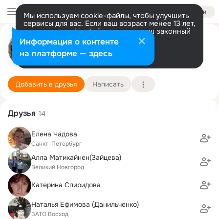
Войти
Мы используем cookie-файлы, чтобы улучшить
сервисы для вас. Если ваш возраст менее 13 лет,
настроить cookie-файлы должен ваш законный
Кирилл Фишман
представитель.
Больше информации
Информация о контенте
Разрешить все
Настроить
на платформе — здесь
Лос Анжелес
4 октября (53 года)
8 школа
Подробнее
Добавить в друзья
Написать
Друзья
14
Елена Чадова
Санкт-Петербург
Алла Матикайнен(Зайцева)
Великий Новгород
Катерина Спиридова
Наталья Ефимова (Данильченко)
ЗАТО Восход