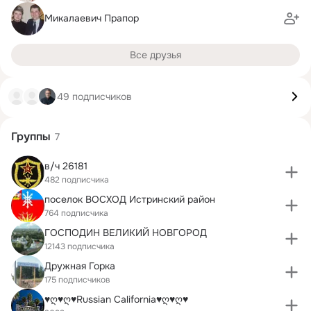
Микалаевич Прапор
Все друзья
49 подписчиков
Группы
7
в/ч 26181
482 подписчика
поселок ВОСХОД Истринский район
764 подписчика
ГОСПОДИН ВЕЛИКИЙ НОВГОРОД
12143 подписчика
Дружная Горка
175 подписчиков
♥ღ♥ღ♥Russian California♥ღ♥ღ♥