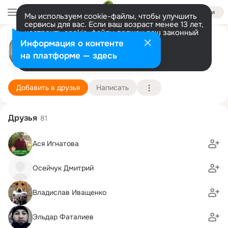
Войти
Мы используем cookie-файлы, чтобы улучшить
сервисы для вас. Если ваш возраст менее 13 лет,
настроить cookie-файлы должен ваш законный
Елена Толокнова
представитель.
Больше информации
Информация о контенте
Разрешить все
Настроить
на платформе — здесь
Великий Новгород
4 октября (48 лет)
18 школа
Подробнее
Добавить в друзья
Написать
Друзья
81
Ася Игнатова
Осейчук Дмитрий
Владислав Иващенко
Эльдар Фаталиев