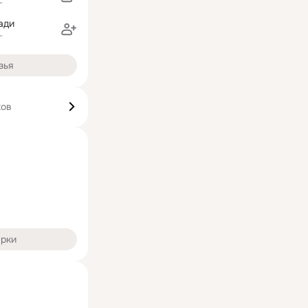
г
ади
г
зья
ков
арки