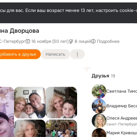
ы для вас. Если ваш возраст менее 13 лет, настроить cooki
Послед
на Дворцова
С-Петербург
16 ноября (50 лет)
8 лицей
Подробнее
обавить в друзья
Написать
Друзья
19
Владимир Бес
Олеся Андрее
санкт-Петербур