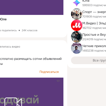
Юла
595503 подписч
Спорт ― энер
701908 подписчи
 Юле
М.Видео | Эль
182702 подписчи
з поделились
24K классов
2124019 подписч
Четкие прико
елилась видео
1483238 подписч
сплатно размещать сотни объявлений 
Все гру
сы
Подписаться