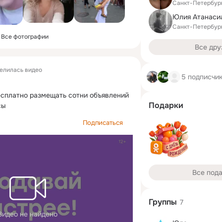
Санкт-Петербур
Юлия Атанаси
Санкт-Петербур
Все фотографии
Все дру
елилась видео
5 подписчи
сплатно размещать сотни объявлений 
Подарки
сы
Подписаться
Все под
Группы
7
Видео не найдено