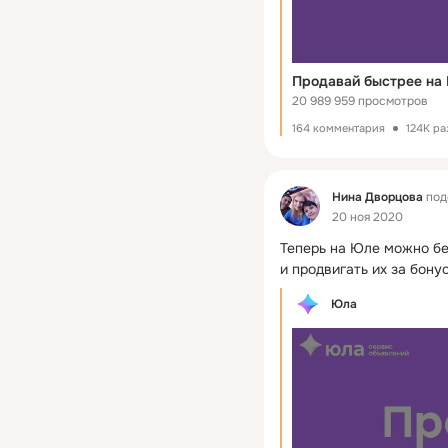
Продавай быстрее на
20 989 959 просмотров
164 комментария
124K ра
Фид
Нина Дворцова
под
20 ноя 2020
Теперь на Юле можно бе
и продвигать их за бону
Юла