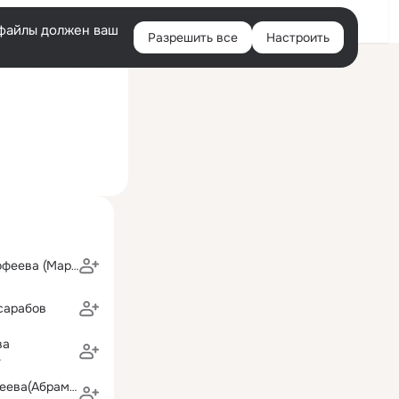
Войти
e-файлы должен ваш
Разрешить все
Настроить
Правая
ний визит: 7 июн 2024
колонка
Светлана Тимофеева (Мартынова)
сарабов
ва
г
Мария Кривошеева(Абрамова)