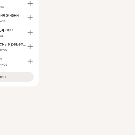
ика
гия жизни
ков
дорадо
ка
Простые и Вкусные рецепты
иков
лы
иков
ппы