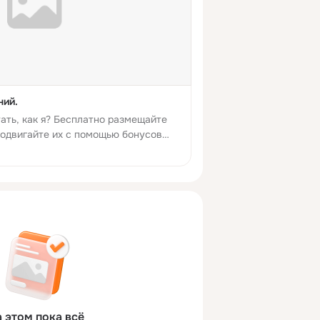
ний.
ать, как я? Бесплатно размещайте
родвигайте их с помощью бонусов
 и продавайте соседям. А если вы
покупки, включите функцию
рите, что предлагают рядом с вами.
опасно. https://trk.mail.ru/c/gryix8
 этом пока всё