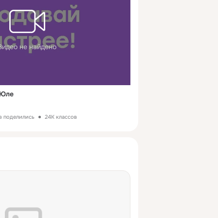
Видео не найдено
 Юле
з поделились
24K классов