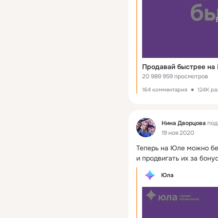
Продавай быстрее на
20 989 959 просмотров
164 комментария
124K ра
Фид
Нина Дворцова
под
19 ноя 2020
Теперь на Юле можно бе
и продвигать их за бону
Юла