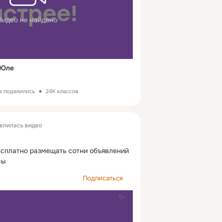
Видео не найдено
 Юле
з поделились
24K классов
елилась видео
сплатно размещать сотни объявлений 
сы
Подписаться