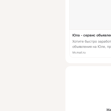
Юла - сервис объявле
Хотите быстро заработ
объявления на Юле, п
(они тоже бесплатные)
trk.mail.ru
планируете выгодные 
«Геолокация» и посмот
Да, кстати, все это без
На