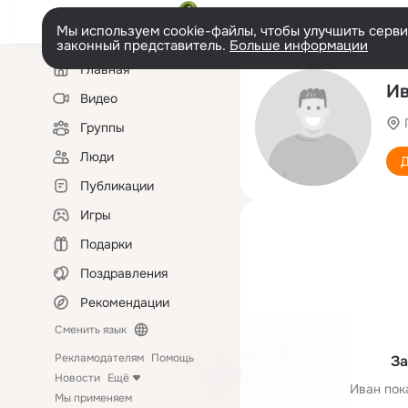
Мы используем cookie-файлы, чтобы улучшить сервис
законный представитель.
Больше информации
Левая
Главная
колонка
Ив
Видео
Группы
Люди
Д
Публикации
Игры
Подарки
Поздравления
Рекомендации
Сменить язык
Рекламодателям
Помощь
За
Новости
Ещё
Иван пок
Мы применяем