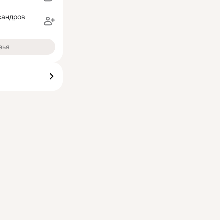
сандров
зья