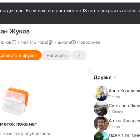
ы для вас. Если ваш возраст менее 13 лет, настроить cooki
Послед
ан Жуков
Псков
1 мая (43 года)
7 школа
Подробнее
обавить в друзья
Написать
Друзья
7
Анна Ковален
Псков
Светлана Яко
г. Псков
Антон Косаре
меток пока нет
Псков
а ничего не опубликовал