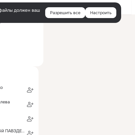
Войти
e-файлы должен ваш
Разрешить все
Настроить
Правая
ний визит: 10 авг 2016
колонка
ко
влева
в
ПАВЕЛ DLINНЫй ПАВЗДЕРИН