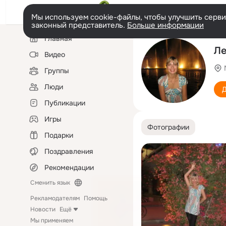
Мы используем cookie-файлы, чтобы улучшить сервис
законный представитель.
Больше информации
Левая
Главная
колонка
Ле
Видео
Группы
Люди
Д
Публикации
Игры
Фотографии
Подарки
Поздравления
Рекомендации
Сменить язык
Рекламодателям
Помощь
Новости
Ещё
Мы применяем