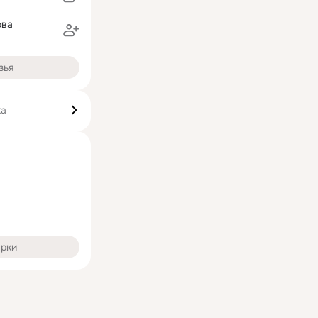
ова
зья
ка
арки