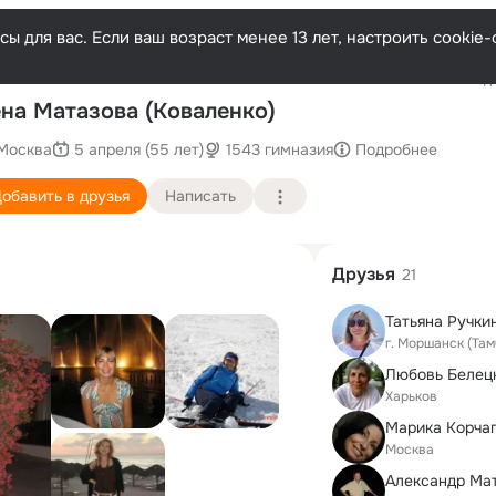
ы для вас. Если ваш возраст менее 13 лет, настроить cooki
Последн
на Матазова (Коваленко)
Москва
5 апреля (55 лет)
1543 гимназия
Подробнее
обавить в друзья
Написать
Друзья
21
г. Моршанск (Там
Харьков
Марика Корча
Москва
Александр Ма