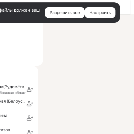
Войти
e-файлы должен ваш
Разрешить все
Настроить
Правая
ий визит: 26 июл 2016
колонка
Татьяна Ручкина(Рудомёткина)
бовская область)
Любовь Белецкая (Белоусова)
гина
тазов