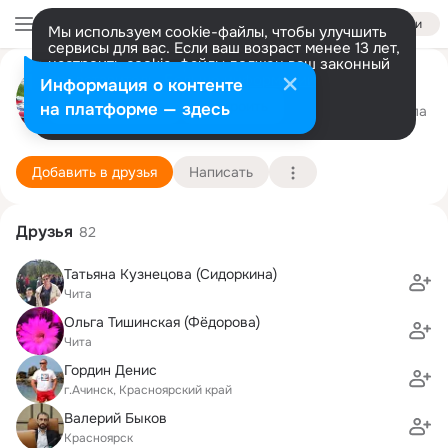
Войти
Мы используем cookie-файлы, чтобы улучшить
сервисы для вас. Если ваш возраст менее 13 лет,
настроить cookie-файлы должен ваш законный
Анатолий Винник
представитель.
Больше информации
Информация о контенте
Разрешить все
Настроить
на платформе — здесь
Красноярск
31 октября (45 лет)
17 школа
Подробнее
Добавить в друзья
Написать
Друзья
82
Татьяна Кузнецова (Сидоркина)
Чита
Ольга Тишинская (Фёдорова)
Чита
Гордин Денис
г.Ачинск, Красноярский край
Валерий Быков
Красноярск