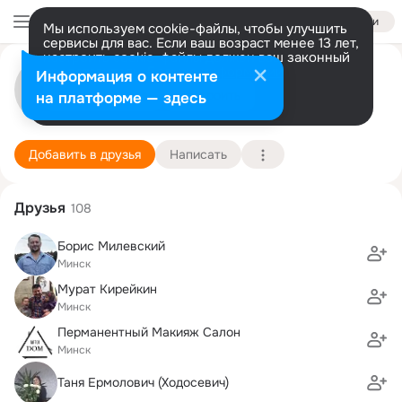
Войти
Мы используем cookie-файлы, чтобы улучшить
сервисы для вас. Если ваш возраст менее 13 лет,
настроить cookie-файлы должен ваш законный
Пока Пока
представитель.
Больше информации
Информация о контенте
Разрешить все
Настроить
на платформе — здесь
Сан-Пабло-де-Манта (Манта)
13 января (76 лет)
59 школа
Подробнее
Добавить в друзья
Написать
Друзья
108
Борис Милевский
Минск
Мурат Кирейкин
Минск
Перманентный Макияж Салон
Минск
Таня Ермолович (Ходосевич)