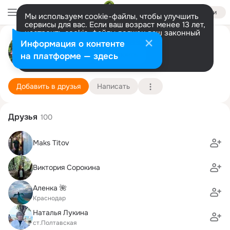
Войти
Мы используем cookie-файлы, чтобы улучшить
сервисы для вас. Если ваш возраст менее 13 лет,
настроить cookie-файлы должен ваш законный
представитель.
Больше информации
Марина Субботина
Информация о контенте
Разрешить все
Настроить
на платформе — здесь
Москва
21 июня (43 года)
Подробнее
Добавить в друзья
Написать
Друзья
100
Maks Titov
Виктория Сорокина
Аленка 🌺
Краснодар
Наталья Лукина
ст.Полтавская